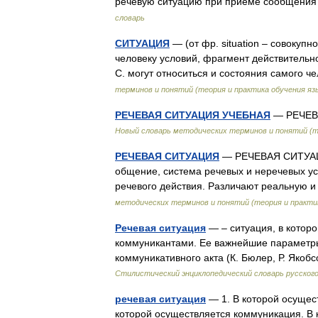
речевую ситуацию при приеме сообщени
словарь
СИТУАЦИЯ
— (от фр. situation – совокуп
человеку условий, фрагмент действительн
С. могут относиться и состояния самог
терминов и понятий (теория и практика обучения яз
РЕЧЕВАЯ СИТУАЦИЯ УЧЕБНАЯ
— РЕЧЕВА
Новый словарь методических терминов и понятий (т
РЕЧЕВАЯ СИТУАЦИЯ
— РЕЧЕВАЯ СИТУАЦИЯ
общение, система речевых и неречевых у
речевого действия. Различают реальную и
методических терминов и понятий (теория и практи
Речевая ситуация
— – ситуация, в котор
коммуникантами. Ее важнейшие параметры
коммуникативного акта (К. Бюлер, Р. Якоб
Стилистический энциклопедический словарь русского
речевая ситуация
— 1. В которой осущест
которой осуществляется коммуникация. В