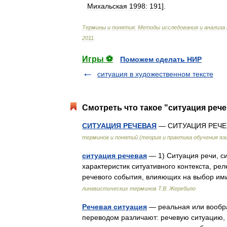
Михальская
1998:
191
].
Термины
и
понятия:
Методы
исследования
и
анализа
2011
.
Игры ⚽
Поможем сделать НИР
ситуация в художественном тексте
Смотреть что такое "ситуация рече
СИТУАЦИЯ РЕЧЕВАЯ
— СИТУАЦИЯ РЕЧЕВ
терминов и понятий (теория и практика обучения яз
ситуация речевая
— 1) Ситуация речи, си
характеристик ситуативного контекста, ре
речевого события, влияющих на выбор им
лингвистических терминов Т.В. Жеребило
Речевая ситуация
— реальная или вообр
переводом различают: речевую ситуацию,