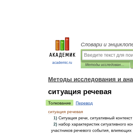
Словари и энциклоп
academic.ru
Методы исследования и анализа текста. Словарь-справочник
Методы исследования и ана
ситуация речевая
Толкование
Перевод
ситуация
речевая
1
)
Ситуация
речи
,
ситуативный
контекст
2
)
набор
характеристик
ситуативного
ко
участников
речевого
события
,
влияющих