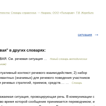
текста:
Словарь
-
справочник
. —
Назрань:
ООО
«
Пилигрим
»
.
Т
.
В
.
Жеребило
.
ситуация
вая" в других словарях:
АЯ. См. речевая ситуация …
Новый словарь методических
ыкам)
туативный контекст речевого взаимодействия; 2) набор
левантных (значимых) для речевого поведения участников
и речевых стратегий, приемов, средств.… …
Словарь
ажаемая ситуация, провоцирующая речь. В коммуникации с
 во время которой сообщение принимается переводчиком; и