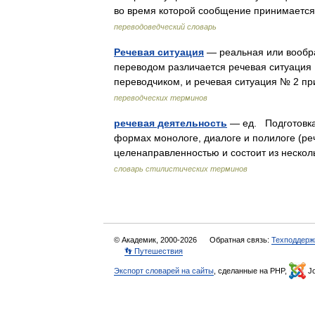
во время которой сообщение принимаетс
переводоведческий словарь
Речевая ситуация
— реальная или вообр
переводом различается речевая ситуация
переводчиком, и речевая ситуация № 2
переводческих терминов
речевая деятельность
— ед. Подготовка 
формах монологе, диалоге и полилоге (речи
целенаправленностью и состоит из неско
словарь стилистических терминов
© Академик, 2000-2026
Обратная связь:
Техподдерж
👣 Путешествия
Экспорт словарей на сайты
, сделанные на PHP,
Jo