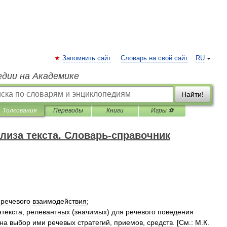
Запомнить сайт
Словарь на свой сайт
RU
едии на Академике
Найти!
Толкования
Переводы
Книги
Игры ⚽
лиза текста. Словарь-справочник
речевого
взаимодействия
;
нтекста
,
релевантных
(
значимых
)
для
речевого
поведения
на
выбор
ими
речевых
стратегий
,
приемов
,
средств
. [
См
.
:
М
.
К
.