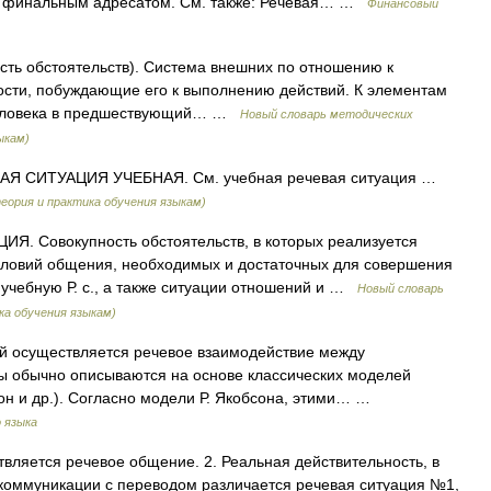
я финальным адресатом. См. также: Речевая… …
Финансовый
ность обстоятельств). Система внешних по отношению к
ости, побуждающие его к выполнению действий. К элементам
о человека в предшествующий… …
Новый словарь методических
ыкам)
Я СИТУАЦИЯ УЧЕБНАЯ. См. учебная речевая ситуация …
еория и практика обучения языкам)
. Совокупность обстоятельств, в которых реализуется
словий общения, необходимых и достаточных для совершения
 учебную Р. с., а также ситуации отношений и …
Новый словарь
ка обучения языкам)
ой осуществляется речевое взаимодействие между
 обычно описываются на основе классических моделей
сон и др.). Согласно модели Р. Якобсона, этими… …
 языка
вляется речевое общение. 2. Реальная действительность, в
 коммуникации с переводом различается речевая ситуация №1,