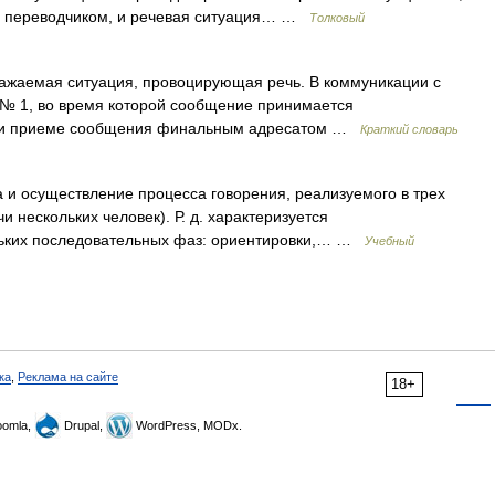
я переводчиком, и речевая ситуация… …
Толковый
ажаемая ситуация, провоцирующая речь. В коммуникации с
 № 1, во время которой сообщение принимается
 при приеме сообщения финальным адресатом …
Краткий словарь
и осуществление процесса говорения, реализуемого в трех
 нескольких человек). Р. д. характеризуется
льких последовательных фаз: ориентировки,… …
Учебный
ка
,
Реклама на сайте
18+
omla,
Drupal,
WordPress, MODx.